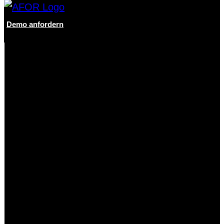
Demo anfordern
Digitale Lösungen
Digitale Verarbeitung von
Eingangsrechnungen
Digitale Verarbeitung von Bankkontoauszügen
Kontoauszugsverarbeitung für
Krankenhäuser
Digitales Vertragsmanagement
Automatisierter Wareneingangsprozess
Digitale Archivierung
Digitale Lösungen für SAP