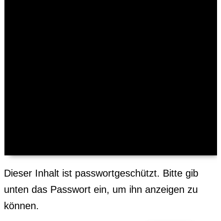
Digitales Vertragsmanagement
Automatisierter Wareneingangsprozess
Digitale Archivierung
Digitale Lösungen für SAP
Digitale Verarbeitung von
Eingangsrechnungen für SAP
Digitale Verarbeitung von Bankkontoauszügen
für SAP
Kontakt
Dieser Inhalt ist passwortgeschützt. Bitte gib
unten das Passwort ein, um ihn anzeigen zu
können.