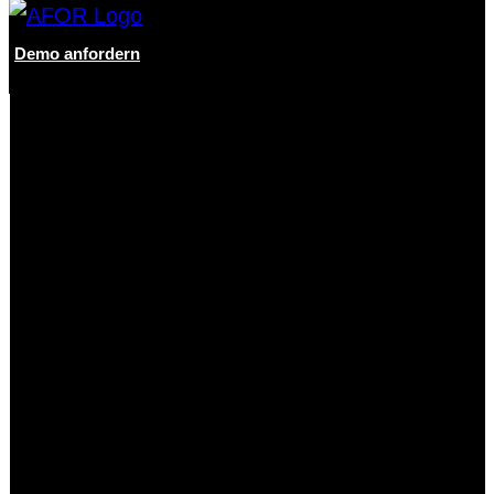
Demo anfordern
Digitale Lösungen
Digitale Verarbeitung von
Eingangsrechnungen
Digitale Verarbeitung von Bankkontoauszügen
Kontoauszugsverarbeitung für
Krankenhäuser
Digitales Vertragsmanagement
Automatisierter Wareneingangsprozess
Digitale Archivierung
Digitale Lösungen für SAP