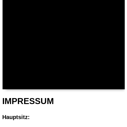
Digitales Vertragsmanagement
Automatisierter Wareneingangsprozess
Digitale Archivierung
Digitale Lösungen für SAP
Digitale Verarbeitung von
Eingangsrechnungen für SAP
Digitale Verarbeitung von Bankkontoauszügen
für SAP
Kontakt
IMPRESSUM
Hauptsitz: